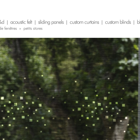
&d
acoustic felt
sliding panels
custom curtains
custom blinds
b
de fenêtres
»
petits stores