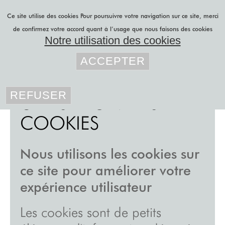
Aller au contenu principal
Ce site utilise des cookies
Pour poursuivre votre navigation sur ce site, merci
de confirmez votre accord quant à l’usage que nous faisons des cookies
Notre utilisation des cookies
Vous êtes ici
lily latifi
»
utilisation des cookies
ACCEPTER
projets b to b
REFUSER
UTILISATION DES
projets b to c
COOKIES
r&d
feutre acoustique
Nous utilisons les cookies sur
panneaux japonais
ce site pour améliorer votre
rideaux sur mesure
expérience utilisateur
stores sur mesure
Les cookies sont de petits
blog