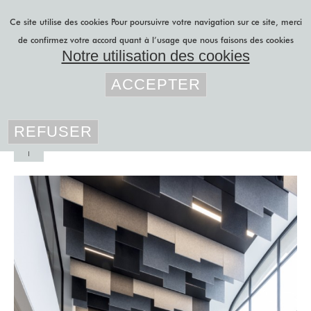
Aller au contenu principal
Ce site utilise des cookies
Pour poursuivre votre navigation sur ce site, merci
de confirmez votre accord quant à l’usage que nous faisons des cookies
Notre utilisation des cookies
Vous êtes ici
lily latifi
»
projets b to b
»
ACCEPTER
grands formats
projets b to b
REFUSER
projets b to c
r&d
GRANDS
feutre acoustique
FORMATS
panneaux japonais
Façade
textile
rideaux sur mesure
Plafond
stores sur mesure
acoustique
blog
Canopée