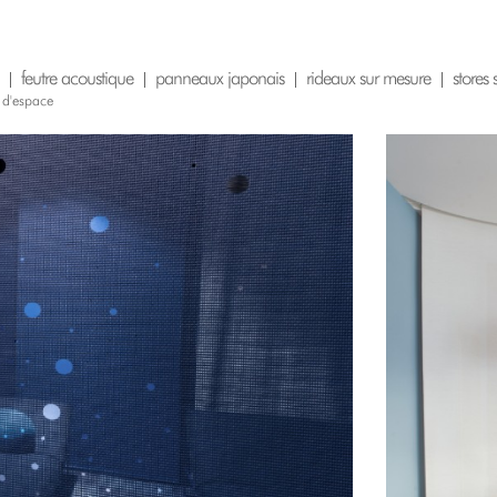
feutre acoustique
panneaux japonais
rideaux sur mesure
stores
 d'espace