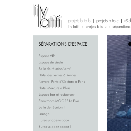
Aller au contenu principal
projets b to b
projets b to c
r&d
Vous êtes ici
lily latifi
»
projets b to b
»
séparations
SÉPARATIONS D'ESPACE
Espace VIP
Espace de sieste
Salle de réunion "arty"
Hôtel des ventes à Rennes
Novotel Porte d'Orléans à Paris
Hôtel Mercure à Blois
Espace bar et restaurant
Showroom MOORE Le Five
Salle de réunion II
Lounge
Bureaux open-space
Bureaux open-space II