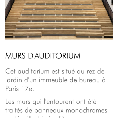
de
inspirations
fitness
Studio
à propos
d'enregistrement
audio visuel
vidéos
showroom
points de vente
MURS D'AUDITORIUM
presse
Cet auditorium est situé au rez-de-
contact/devis/newsletter
jardin d'un immeuble de bureau à
plan du site
Paris 17e.
mentions
légales/cgu/confidentialité
Les murs qui l'entourent ont été
traités de panneaux monochromes