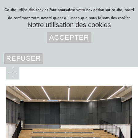
Aller au contenu principal
Ce site utilise des cookies
Pour poursuivre votre navigation sur ce site, merci
de confirmez votre accord quant à l’usage que nous faisons des cookies
Notre utilisation des cookies
Vous êtes ici
lily latifi
»
projets b to b
»
ACCEPTER
revêtement mural acoustique
»
projets b to b
murs d'auditorium
REFUSER
projets b to c
r&d
feutre acoustique
panneaux japonais
rideaux sur mesure
Murs
stores sur mesure
d'auditorium
blog
Salle