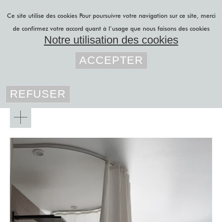
Aller au contenu principal
Ce site utilise des cookies
Pour poursuivre votre navigation sur ce site, merci
de confirmez votre accord quant à l’usage que nous faisons des cookies
Notre utilisation des cookies
Vous êtes ici
lily latifi
»
projets b to c
»
ACCEPTER
salles de bain
»
projets b to b
paroi multifonctions en lin enduit
REFUSER
projets b to c
r&d
feutre acoustique
panneaux japonais
rideaux sur mesure
Panneaux/portes
stores sur mesure
de placard
blog
Panneaux