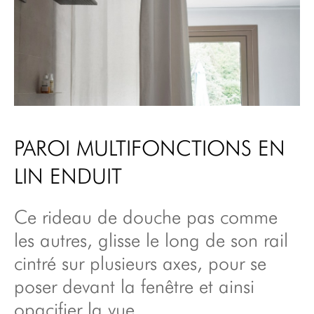
fixes - I
inspirations
Panneaux
fixes - II
à propos
Sas
vidéos
de
salle
showroom
d’eau
points de vente
PAROI MULTIFONCTIONS EN
Paroi
multifonctions
presse
LIN ENDUIT
en lin enduit
contact/devis/newsletter
Piscine
plan du site
Ce rideau de douche pas comme
dans
villa
les autres, glisse le long de son rail
mentions
privée
légales/cgu/confidentialité
cintré sur plusieurs axes, pour se
Panneaux/fresque
poser devant la fenêtre et ainsi
Store
opacifier la vue.